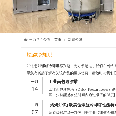
当前所在位置:
首页
»
新闻资讯
螺旋冷却塔
知道您对
螺旋冷却塔
感兴趣，为方便起见，我们在网站
果您有兴趣了解有关该产品的更多信息，请随时与我们
工业面包速冻塔
一月
14
工业面包速冻塔（Quick-Frozen 
其主要功能是在短时间内通过极低的温度
产线、冷冻食品加工厂等领域。工业面包速
[
焙烤知识
]
欧美佳螺旋冷却塔性能特
一月
冻结，防止食物因冷却过慢而失去口感和营养
07
介质能够迅速将面包或其他食品表面的温度
螺旋冷却塔是一种应用于工业和建筑冷却