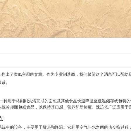
上列出了类似主题的文章。作为专业制造商，我们希望这个消息可以帮助
联系。
Tower）是一种用于将刚刚烘焙完成的面包及其他食品快速降温至低温储存或包装
快速冷却面包或食品，以保持其口感、营养和新鲜度。速冻塔广泛应用于
冻塔的工作原理： 快速降温： 速冻塔利用低温环境和强风力来实现食
点
成分。 2. 3. 冷却介质： 速冻塔通常采用液氮或冷却氟利昂等制冷介
降低至-18°C或更低，快速冻结食品中的水分，防止水分析出，保持食品
系统中的设备，主要用于散热和降温。它利用空气与水之间的热交换过程