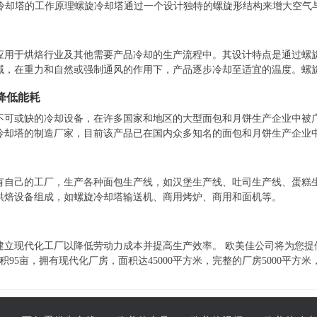
旋冷却塔的工作原理螺旋冷却塔通过一个设计独特的螺旋形结构来增大空气
水流：冷却塔顶部的热水通过喷头均匀喷洒，形成水雾，经过螺旋形水流
引导空气流动，这些空气流与水流交错，通过蒸发作用带走热量。· 蒸发冷
水被回收并再次循环使用，直到达到所需的冷却效果。欧美佳螺旋冷却塔
应用于烘焙行业及其他需要产品冷却的生产流程中。其设计特点是通过螺
域，在重力和自然或强制通风的作用下，产品逐步冷却至适宜的温度。螺
、饼干、披萨等）经过冷却后达到包装或后续加工的要求温度。其优势在
和降低能耗
品。根据不同的产品类型和产量需求，螺旋冷却塔的设计可以进行个性化
术性能特点 ：
不可或缺的冷却设备，在许多国家和地区的大型面包和月饼生产企业中被
冷却塔的制造厂家，目前该产品已在国内众多知名的面包和月饼生产企业
动化。螺旋冷却塔使得产品从烘焙到冷却再到包装的顺序时间完全一致，
有自己的工厂，生产各种面包生产线，如汉堡生产线、吐司生产线、蛋糕
烘焙设备组成，如螺旋冷却塔输送机、商用烤炉、商用和面机等。
建立现代化工厂以降低劳动力成本并提高生产效率。 欧美佳公司将为您提
积95亩，拥有现代化厂房，面积达45000平方米，完整的厂房5000平方米
其他设施。我公司专注于烘焙生产线，如蛋糕生产线、吐司生产线和汉堡
、和面机、螺旋搅拌机等烘焙设备，请立即联系我们。我们的专业团队很