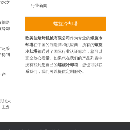
与水之
行业新闻
路径逐步
却：当
特点
旋输送
螺旋冷却塔
旋冷却
于节省
欧美佳焙烤机械有限公司
作为专业的
螺旋冷
定制，
却塔
在中国的制造商和供应商，所有的
螺旋
广泛采
冷却塔
都通过了国际行业认证标准，您可以
中得到
完全放心质量。如果您在我们的产品列表中
从而大
没有找到您自己的
螺旋冷却塔
，您也可以联
系我们，我们可以提供定制服务。
生产
供很大
，主要
生产
乐意回