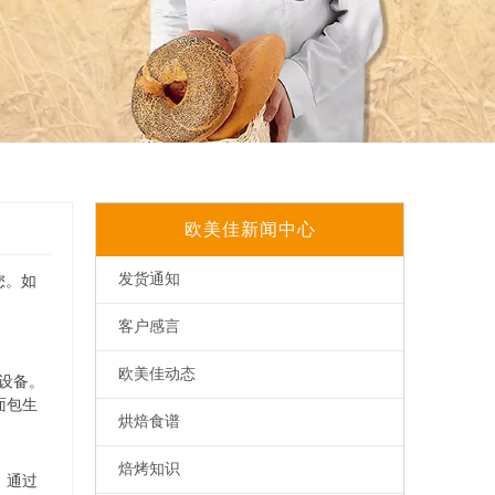
欧美佳新闻中心
发货通知
您。如
客户感言
欧美佳动态
的设备。
面包生
烘焙食谱
品的快速
质。这些
焙烤知识
的湿润
，通过