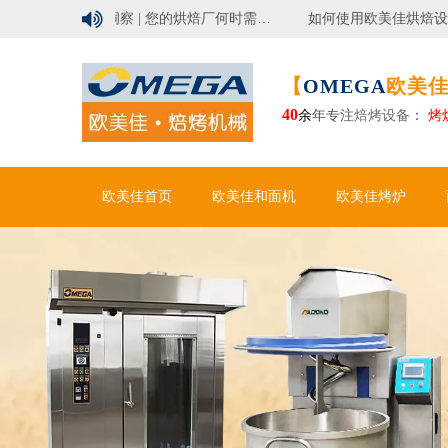

欧美佳如何助力大型烘焙工厂实现卓越自动化
行业洞察 | 您的烘焙厂何时需要自动化面包生产线？
【
OMEGA
欧美佳
40
余
年专注
焙烤设备
：
烤
欧美佳首页
欧美佳和面机
欧美佳烤炉