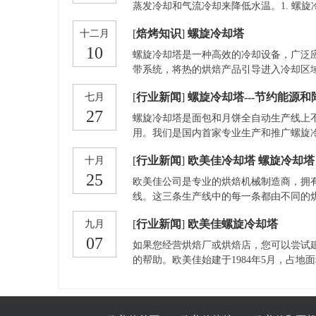
度和原始风味。 4. 5.
蒸发冷却和气流冷却来降低水温。1. 螺
间的接触面积。其工作过程大致如下：· 
[
焙烤知识
]
螺旋冷却塔
十二月
下降。· 气流：螺旋塔内通常会通过风机
10
水分蒸发时，水的温度降低，剩余的冷却
螺旋冷却塔是一种高效的冷却设备，广泛
带系统，将热的烘焙产品引导进入冷却区
塔的主要功能是使出炉的热产品（如吐司
[
行业新闻
]
螺旋冷却塔---节约能源
七月
空间、提高冷却效率以及能够处理大量产
27
确保最佳的冷却效果。 螺旋冷却塔七大技
螺旋冷却塔是面包和月饼全自动生产线上
用。我们是国内首家专业生产和推广螺旋
广泛应用，使企业的生产过程更加连续自
[
行业新闻
]
欧美佳冷却塔 螺旋冷却塔
十月
大提高了产品的品质。
25
欧美佳公司是专业的烘焙机械制造商，拥
线。这三条生产线中的每一条都由不同的
[
行业新闻
]
欧美佳螺旋冷却塔
九月
07
如果您经营烘焙厂或烘焙店，您可以尝试
的帮助。欧美佳始建于1984年5月，占地面
用于研发中心、产品展示和营销。中心和
线。如果您需要螺旋冷却塔、隧道式烤箱
答您的问题。