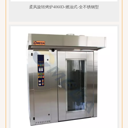
柔风旋转烤炉4060D-燃油式-全不锈钢型