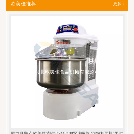
欧美佳推荐
更多 »
助力月饼节 欧美佳特推出SMF100双速螺旋2包粉和面机“限时