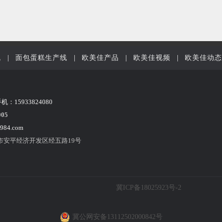
机
|
面包蛋糕生产线
|
欧美佳产品
|
欧美佳视频
|
欧美佳动态
手机：15933824080
05
984.com
市安平经济开发区经五路19号
冀ICP备18025923号-2
冀公网安备13112502000842号