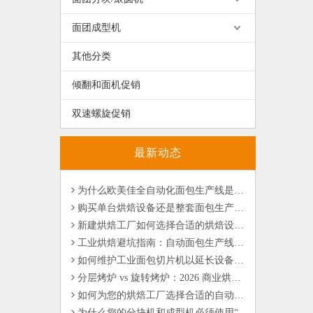
面团成型机
其他分类
优化烘焙工厂布局：垂直螺旋醒发系统的核心优势
欧美佳如何助力大型烘焙工厂实现卓越自动化
倾翻和面机促销
行业洞察 | 您的烘焙厂何时需要自动化面包生产线？
如何使用欧美佳烘焙设备设计现代烘焙工厂？
双速螺旋促销
2026年烘焙自动化能降低多少人工成本？针对工业烘焙的分析
欧美佳螺旋式搅拌机如何提升工业烘焙生产中面团的均匀度与稳定性？
最新动态
欧美佳自动烘焙系统如何在工业烘焙中确保产品一致性？
为什么欧美佳全自动化面包生产线是食品制造商的首选？
购买单台烘焙设备还是整套面包生产线？哪种更适合您的工厂？
新建烘焙工厂如何选择合适的烘焙设备 | 欧美佳设备选型指南
工业烘焙避坑指南：自动面包生产线常见问题与解决方案
如何维护工业面包切片机以延长设备使用寿命？
分层烤炉 vs 旋转烤炉：2026 商业烘焙选型的决策框架指南
如何为您的烘焙工厂选择合适的自动化面包生产线？
为什么您的分块机和成型机必须使用“同一种语言”？