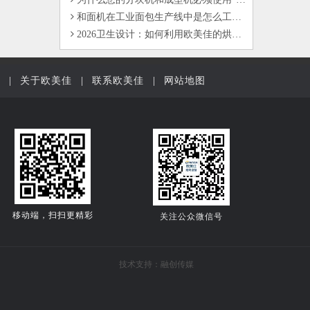
和面机在工业面包生产线中是怎么工作的？
2026卫生设计：如何利用欧美佳的烘焙设备满足全球食品安全标准
2026年买家检查清单：如何在展会上评估烘焙供应商
跨越重洋，直达工厂：欧美佳2026全球物流与运输安全保障
不仅仅是克重精度：了解面团分块机如何提升您的烘焙利润
|
关于欧美佳
|
联系欧美佳
|
网站地图
优化烘焙工厂布局：垂直螺旋醒发系统的核心优势
欧美佳如何助力大型烘焙工厂实现卓越自动化
行业洞察 | 您的烘焙厂何时需要自动化面包生产线？
如何使用欧美佳烘焙设备设计现代烘焙工厂？
2026年烘焙自动化能降低多少人工成本？针对工业烘焙的分析
欧美佳螺旋式搅拌机如何提升工业烘焙生产中面团的均匀度与稳定性？
欧美佳自动烘焙系统如何在工业烘焙中确保产品一致性？
移动端，扫扫更精彩
为什么欧美佳全自动化面包生产线是食品制造商的首选？
关注公众微信号
购买单台烘焙设备还是整套面包生产线？哪种更适合您的工厂？
新建烘焙工厂如何选择合适的烘焙设备 | 欧美佳设备选型指南
技术支持：
融创传媒
工业烘焙避坑指南：自动面包生产线常见问题与解决方案