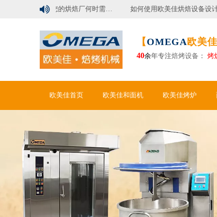

行业洞察 | 您的烘焙厂何时需要自动化面包生产线？
如何使用欧美佳烘焙设备设计现代烘焙工厂？
【
OMEGA
欧美佳
40
余
年专注
焙烤设备
：
烤
欧美佳首页
欧美佳和面机
欧美佳烤炉