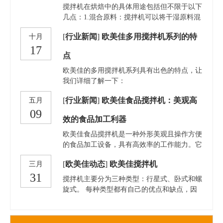
搅拌机在烘焙中的具体用途包括但不限于以下
几点：1.混合原料：搅拌机可以将干湿原料混
合均匀，确保烘焙食品的口感和质地。例如，
[
行业新闻
]
欧美佳多用搅拌机系列的特
十月
混合面粉、糖、盐、发酵粉和其他干性材料。
17
2.搅打鸡蛋：在制作蛋糕和其他需要蓬松质地
点
的烘焙食品时，搅拌机可以快速有效地搅打鸡
蛋，使其充满空气，从而增加烘焙成品的体积
​欧美佳的多用搅拌机系列具有出色的特点，让
和轻盈度。3.打发奶油：搅拌机配有搅打器，
我们详细了解一下：
可以快速将奶油或黄油搅打成轻盈、蓬松的状
[
行业新闻
]
欧美佳食品搅拌机：美观高
五月
态，这对于制作奶油霜、糖霜和某些类型的蛋
09
糕至关重要。4.揉面：对于需要揉面的面包和
效的食品加工利器
披萨面团，搅拌机配备了专门的面团钩，可以
有效地揉合面团，帮助面筋形成，这对于烘焙
欧美佳食品搅拌机是一种外形美观且操作方便
食品的结构和质地非常重要。5.乳化：在制作
的食品加工设备，具有高效率的工作能力。它
某些烘焙食品时，需要将油脂和水
不仅适用于宾馆、酒楼、餐馆、食品加工厂以
[
欧美佳动态
]
欧美佳搅拌机
三月
及单位食堂的食品加工制作，也可用于制药、
31
化工原料等的调制原料。
搅拌机主要分为三种类型：行星式、卧式和螺
旋式。 每种类型都有自己的优点和缺点，因
此根据您的需要选择合适的类型很重要。下面
为您介绍一下行星式搅拌机。