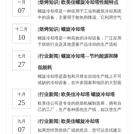
[
焙烤知识
]
欧美佳螺旋冷却塔性能特点
一月
在短时间内通过极低的温度快速冷却面包或食
07
品，以保持其口感、营养和新鲜度。速冻塔广
螺旋冷却塔是一种应用于工业和建筑冷却系统
泛应用于面包生产线、冷冻食品加工厂等领
中的设备，主要用于散热和降温。它利用空气
域。工业面包速冻塔的工作原理： 快速降
与水之间的热交换过程，通过蒸发冷却和气流
温： 速冻塔利用低温环境和强风力来实现食
[
焙烤知识
]
螺旋冷却塔
十二月
冷却来降低水温。1. 螺旋冷却塔的工作原理螺
品的快速冻结，防止食物因冷却过慢而失去口
10
旋冷却塔通过一个设计独特的螺旋形结构来增
螺旋冷却塔是一种高效的冷却设备，广泛应用
感和营养成分。 2. 3. 冷却介质： 速冻塔通常
大空气与水之间的接触面积。其工作过程大致
于烘焙行业及其他需要产品冷却的生产流程
采用液氮或冷却氟利昂等制冷介质。这些介质
如下：· 水流：冷却塔顶部的热水通过喷头均
中。其设计特点是通过螺旋输送带系统，将热
能够迅速将面包或其他食品表面的温度降低
匀喷洒，形成水雾，经过螺旋形水流路径逐步
[
行业新闻
]
螺旋冷却塔---节约能源和降
七月
的烘焙产品引导进入冷却区域，在重力和自然
至-18°C或更低，快速冻结食品中的水分，防
下降。· 气流：螺旋塔内通常会通过风机引导
27
或强制通风的作用下，产品逐步冷却至适宜的
止水分析出，保持食品的湿润度和原始风味。
低能耗
空气流动，这些空气流与水流交错，通过蒸发
温度。螺旋冷却塔的主要功能是使出炉的热产
4. 5.
作用带走热量。· 蒸发冷却：当水分蒸发时，
品（如吐司、饼干、披萨等）经过冷却后达到
螺旋冷却塔是面包和月饼全自动生产线上不可
水的温度降低，剩余的冷却水被回收并再次循
包装或后续加工的要求温度。其优势在于节省
或缺的冷却设备，在许多国家和地区的大型面
环使用，直到达到所需的冷却效果。欧美佳螺
空间、提高冷却效率以及能够处理大量产品。
包和月饼生产企业中被广泛采用。我们是国内
旋冷却塔特点
[
行业新闻
]
欧美佳冷却塔 螺旋冷却塔
十月
根据不同的产品类型和产量需求，螺旋冷却塔
首家专业生产和推广螺旋冷却塔的制造厂家，
25
的设计可以进行个性化定制，确保最佳的冷却
目前该产品已在国内众多知名的面包和月饼生
欧美佳公司是专业的烘焙机械制造商，拥有自
效果。 螺旋冷却塔七大技术性能特点 ：
产企业中得到广泛应用，使企业的生产过程更
己的工厂，生产各种面包生产线，如汉堡生产
加连续自动化。螺旋冷却塔使得产品从烘焙到
线、吐司生产线、蛋糕生产线。这三条生产线
冷却再到包装的顺序时间完全一致，从而大大
[
行业新闻
]
欧美佳螺旋冷却塔
九月
中的每一条都由不同的烘焙设备组成，如螺旋
提高了产品的品质。
07
冷却塔输送机、商用烤炉、商用和面机等。
如果您经营烘焙厂或烘焙店，您可以尝试建立