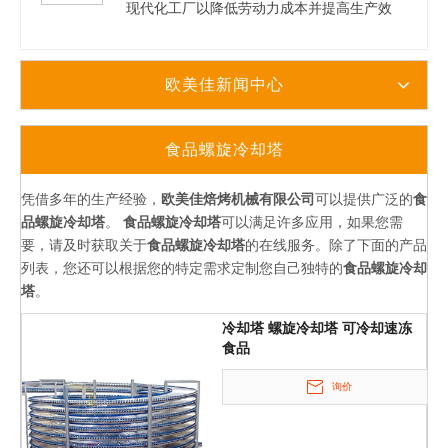
现代化工厂以降低劳动力成本并提高生产效
率。 欧美佳公司将为您提供很大的帮助。欧
美佳始建于1984年5月，占地面积95亩，拥有
现代化厂房，面积达45000平方米，完整的厂
欧美佳新闻中心
房5000平方米，主要用于研发中心、产品展示
和营销。中心和其他设施。我公司专注于烘焙
生产线，如蛋糕生产线、吐司生产线和汉堡生
食品螺旋冷却塔
产线。如果您需要螺旋冷却塔、隧道式烤箱、
和面机、螺旋搅拌机等烘焙设备，请立即联系
我们。我们的专业团队很乐意回答您的问题。
凭借多年的生产经验，
欧美佳焙烤机械有限公司
可以提供广泛的
食
品螺旋冷却塔
。
食品螺旋冷却塔
可以满足许多应用，如果您需
要，请及时获取关于
食品螺旋冷却塔
的在线服务。除了下面的产品
列表，您还可以根据您的特定需求定制您自己独特的
食品螺旋冷却
塔
。
冷却塔 螺旋冷却塔 可冷却速冻
食品
询价