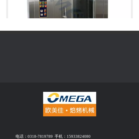
柔风旋转烤炉4060D-燃油式-全不锈钢型
电话：0318-7819789 手机：15933824080