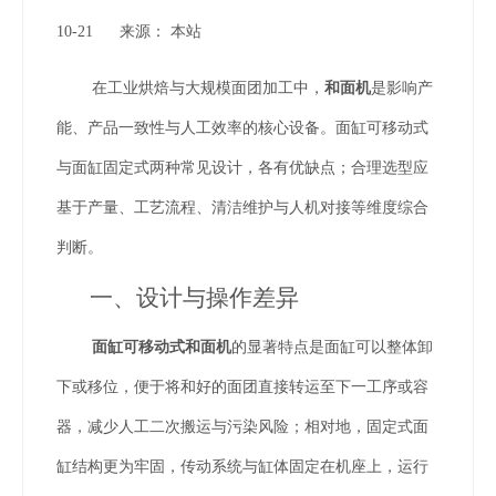
10-21 来源：
本站
["wechat","weibo","qzone","douban","email"]
在工业烘焙与大规模面团加工中，
和面机
是影响产
能、产品一致性与人工效率的核心设备。面缸可移动式
与面缸固定式两种常见设计，各有优缺点；合理选型应
基于产量、工艺流程、清洁维护与人机对接等维度综合
判断。
一、设计与操作差异
面缸可移动式和面机
的显著特点是面缸可以整体卸
下或移位，便于将和好的面团直接转运至下一工序或容
器，减少人工二次搬运与污染风险；相对地，固定式面
缸结构更为牢固，传动系统与缸体固定在机座上，运行