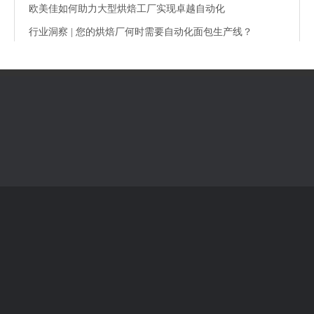
欧美佳如何助力大型烘焙工厂实现卓越自动化
行业洞察 | 您的烘焙厂何时需要自动化面包生产线？
如何使用欧美佳烘焙设备设计现代烘焙工厂？
2026年烘焙自动化能降低多少人工成本？针对工业烘焙的分
析
欧美佳螺旋式搅拌机如何提升工业烘焙生产中面团的均匀度
与稳定性？
近期文章
欧美佳如何助力大型烘焙工厂实现卓越自动化
行业洞察 | 您的烘焙厂何时需要自动化面包生产线？
如何使用欧美佳烘焙设备设计现代烘焙工厂？
2026年烘焙自动化能降低多少人工成本？针对工业烘焙的分