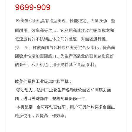
9699-909
具有造型美观、性能稳定、力量强劲、坚
欧美佳和面机
固耐用、效率高等优点。它利用高速转动的螺旋搅龙和
低速运转的不锈钢缸体之间的差速，对面团进行推、
拉、 压、揉使面团与各种原料充分混合及水化，提高面
团吸水性增加面团筋力。为生产高质量的面包创造良好
的条件。和面机也可用于搅拌其它食品原
料。
欧
美
佳系列工业级离
缸和面机：
强劲动力，适用工业化生产各种硬软面团和高筋力面
团，进口关键部件，整机免费保修一年。
本机配带一台可移动面缸车，用户可另外购买多台面缸
轮换使用，以提高工作效率。