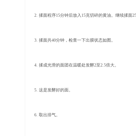
2. 揉面程序15分钟后放入15克切碎的黄油。继续揉面2
3. 揉面共40分钟，检查一下出膜状态如图。
4. 揉成光滑的面团在温暖处发酵2至2.5倍大。
5. 这是发酵好的面。
6. 取出排气。