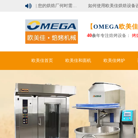

行业洞察 | 您的烘焙厂何时需要自动化面包生产线？
如何使用欧美佳烘焙设备设计现代烘焙工厂
【
OMEGA
欧美佳
40
余
年专注
焙烤设备
：
烤
欧美佳首页
欧美佳和面机
欧美佳烤炉