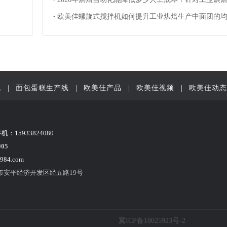
机
|
面包蛋糕生产线
|
欧美佳产品
|
欧美佳视频
|
欧美佳动态
手机：15933824080
05
984.com
市安平经济开发区经五路19号
冀ICP备18025923号-2