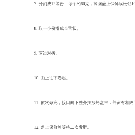
7. 分割成12等份，每个约60克，揉圆盖上保鲜膜松弛1
8. 取一小份擀成长舌状。
9. 两边对折。
10. 由上往下卷起。
11. 依次做完，接口向下整齐摆放烤盘里，并留有相隔
12. 盖上保鲜膜等待二次发酵。