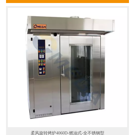
柔风旋转烤炉4060D-燃油式-全不锈钢型