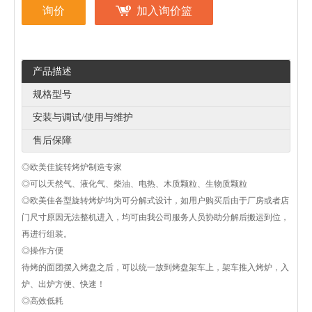
询价
加入询价篮
产品描述
规格型号
安装与调试/使用与维护
售后保障
◎欧美佳旋转烤炉制造专家
◎可以天然气、液化气、柴油、电热、木质颗粒、生物质颗粒
◎欧美佳各型旋转烤炉均为可分解式设计，如用户购买后由于厂房或者店
门尺寸原因无法整机进入，均可由我公司服务人员协助分解后搬运到位，
再进行组装。
◎操作方便
待烤的面团摆入烤盘之后，可以统一放到烤盘架车上，架车推入烤炉，入
炉、出炉方便、快速！
◎高效低耗