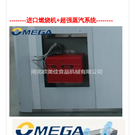
--------进口燃烧机+超强蒸汽系统--------