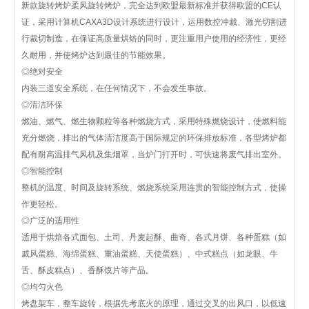
新款旋转烤炉柔风旋转烤炉，完全达到欧盟最新标准并获得欧盟的CE认
证，采用计算机CAXA3D设计系统进行设计，运用数控冲裁、激光切割进
行裁切制造，在保证高质量烘焙的同时，更注重用户使用的经济性，更经
久耐用，并使烤炉达到最佳的节能效果。
◎绝对安全
内装三道安全系统，在任何情况下，不会发生事故。
◎清洁环保
燃油、燃气、燃生物颗粒等各种燃烧方式，采用特殊燃烧设计，使燃料能
充分燃烧，排出的气体清洁度高于国际规定的环保排放标准，各型烤炉都
配有耐高温排气风机及集烟罩，当炉门打开时，可快速将废气排出室外。
◎智能控制
整机的温度、时间及旋转系统、燃烧系统采用连贯的智能控制方式，使操
作更轻松。
◎广泛的适用性
适用于烘焙各式面包、土司、丹麦起酥、曲奇、各式月饼、各种蛋糕（如
戚风蛋糕、海绵蛋糕、重油蛋糕、天使蛋糕）、中式糕点（如龙眼、牛
舌、酥皮糕点）、香酥馍片等产品。
◎均匀火色
烤盘架车，整车旋转，根据先考底火的原理，通过交叉的出风口，以低速