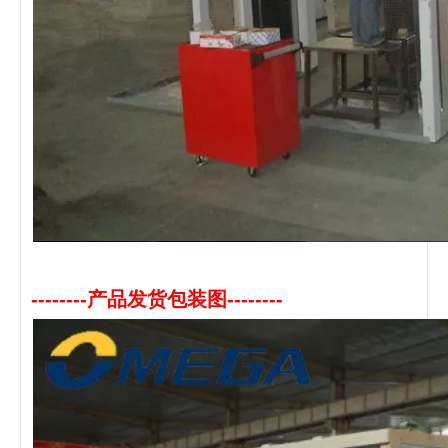
--------产品发货包装图--------