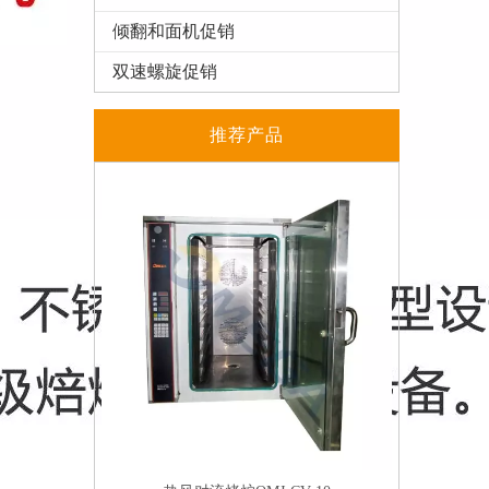
倾翻和面机促销
双速螺旋促销
推荐产品