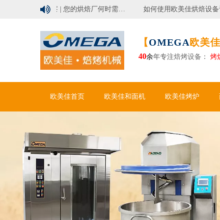

行业洞察 | 您的烘焙厂何时需要自动化面包生产线？
如何使用欧美佳烘焙设备设计现代烘焙工厂？
【
OMEGA
欧美佳
40
余
年专注
焙烤设备
：
烤
欧美佳首页
欧美佳和面机
欧美佳烤炉