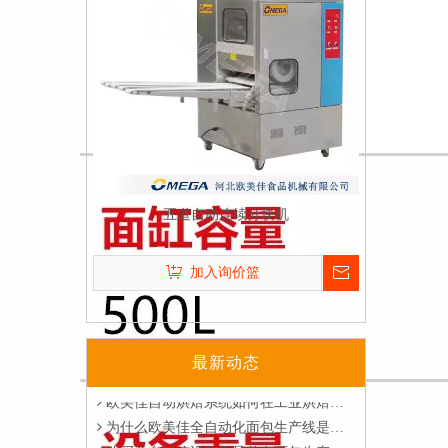
五道自动连续分块机
解决产量瓶颈：自动化面包生产线如何将日产能提升至10万个？
欧美佳如何助力大型烘焙工厂实现卓越自动化
加入询价篮
行业洞察 | 您的烘焙厂何时需要自动化面包生产线？
Q
螺旋冷却塔可以定制吗？
如何使用欧美佳烘焙设备设计现代烘焙工厂？
可以，欧美佳​可根据客户的生产场地及
A
2026年烘焙自动化能降低多少人工成本？针对工业烘焙的分析
冷却需求来定制螺旋冷却塔的直径，高
欧美佳螺旋式搅拌机如何提升工业烘焙生产中面团的均匀度与稳定性？
最新动态
度
欧美佳自动烘焙系统如何在工业烘焙中确保产品一致性？
为什么欧美佳全自动化面包生产线是食品制造商的首选？
Q
你们的脱模机有几种样式
购买单台烘焙设备还是整套面包生产线？哪种更适合您的工厂？
欧美佳脱模机有2种样式：针刺式脱模
A