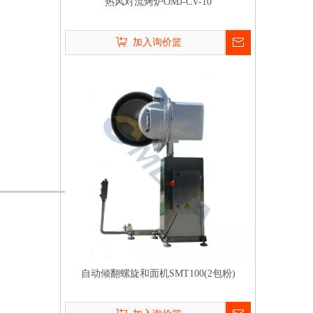
热风对流烤炉OMJ-CV-10
加入询价篮
自动倾翻螺旋和面机SMT100(2包粉)