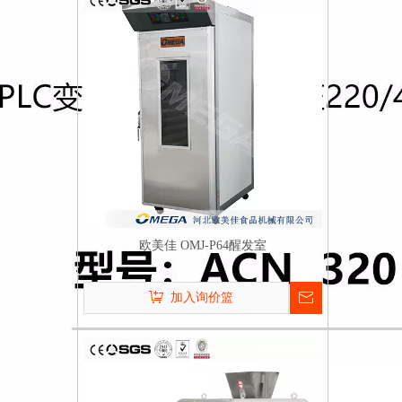
欧美佳 OMJ-P64醒发室
加入询价篮