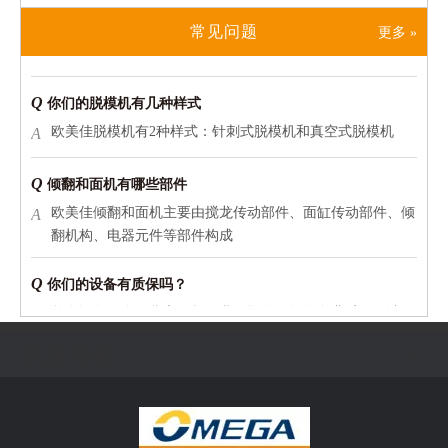
如何为您的烘焙工厂选择合适的自动化面包生产线？
常见问题
更多 »
为什么您的分块机和成型机必须使用“同一种语言”？
Q
你们的脱模机有几种样式
和面机在工业面包生产线中是怎么工作的？
欧美佳脱模机有2种样式：针刺式脱模机和真空式脱模机
A
2026卫生设计：如何利用欧美佳的烘焙设备满足全球食品安全标准
2026年买家检查清单：如何在展会上评估烘焙供应商
Q
倾翻和面机有哪些部件
跨越重洋，直达工厂：欧美佳2026全球物流与运输安全保障
欧美佳倾翻和面机主要由搅龙传动部件、面缸传动部件、倾
A
不仅仅是克重精度：了解面团分块机如何提升您的烘焙利润
翻机构、电器元件等部件构成
优化烘焙工厂布局：垂直螺旋醒发系统的核心优势
工业烤炉选型指南：电、燃气还是柴油？2026综合对比
Q
你们的设备有质保吗？
为什么欧美佳的工业烘焙设备是2026年全球食品企业的首 选？
整套设备，自收货之日起，我们提供一年的免费质保，请放
A
工业烘焙自动化：2026 年推动生产规模化的五大趋势
心选购（注：非设备质量自身问题，不在保修范围）
实地安装与员工培训：与欧美佳合作的全流程体验
自动化烘焙工厂必读：工业和面机、面团分割机日常保养全解析
Q
和面机的面团容量是多少？
面包生产线日常维护计划与故障排查技巧
快速导航
不同型号的和面机的面团容量都是不一样的，比如 “自动倾
A
蛋糕生产线定制指南：根据日产量选择最 佳设备配置方案
翻螺旋和面机SMT100(2包)”这个型号的和面机面团容量
告别品质不稳定：工业隧道炉如何保证面包色泽与口感一致？
是：10-100kg。详情请打开
“欧洲水平”的制造细节：欧美佳搅拌机如何以力学塑造面团筋度
http://www.omega1984.com/pl69379.html，找到你需要的型
解决产量瓶颈：自动化面包生产线如何将日产能提升至10万个？