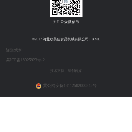
不同型号的和面机的面团容量都是不一样的，比如 “自动倾
A
翻螺旋和面机SMT100(2包)”这个型号的和面机面团容量
是：10-100kg。详情请打开
关注公众微信号
http://www.omega1984.com/pl69379.html，找到你需要的型
号，点击进入详情页，里边有具体介绍。
©2017 河北欧美佳食品机械有限公司 |
XML
隧道烤炉
冀ICP备18025923号-2
技术支持：
融创传媒
冀公网安备13112502000842号