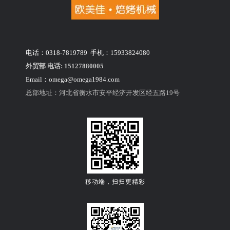
号，点击进入详情页，里边有具体介绍。
欧美佳如何助力大型烘焙工厂实现卓越自动化
行业洞察 | 您的烘焙厂何时需要自动化面包生产线？
Q
螺旋冷却塔可以定制吗？
如何使用欧美佳烘焙设备设计现代烘焙工厂？
可以，欧美佳​可根据客户的生产场地及冷却需求来定制螺旋
A
2026年烘焙自动化能降低多少人工成本？针对工业烘焙的分析
冷却塔的直径，高度
电话：0318-7819789 手机：15933824080
欧美佳螺旋式搅拌机如何提升工业烘焙生产中面团的均匀度与稳定性？
外贸部 电话: 15127880005
欧美佳自动烘焙系统如何在工业烘焙中确保产品一致性？
Q
你们的脱模机有几种样式
Email：
omega@omega1984.com
为什么欧美佳全自动化面包生产线是食品制造商的首选？
欧美佳脱模机有2种样式：针刺式脱模机和真空式脱模机
A
总部地址：河北省衡水市安平经济开发区经五路19号
购买单台烘焙设备还是整套面包生产线？哪种更适合您的工厂？
新建烘焙工厂如何选择合适的烘焙设备 | 欧美佳设备选型指南
Q
倾翻和面机有哪些部件
工业烘焙避坑指南：自动面包生产线常见问题与解决方案
欧美佳倾翻和面机主要由搅龙传动部件、面缸传动部件、倾
A
翻机构、电器元件等部件构成
Q
你们的设备有质保吗？
移动端，扫扫更精彩
整套设备，自收货之日起，我们提供一年的免费质保，请放
A
心选购（注：非设备质量自身问题，不在保修范围）
Q
和面机的面团容量是多少？