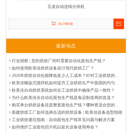
五道自动连续分块机
加入询价篮
解决产量瓶颈：自动化面包生产线如何将日产能提升至10万个？
最新动态
欧美佳如何助力大型烘焙工厂实现卓越自动化
行业洞察 | 您的烘焙厂何时需要自动化面包生产线？
如何使用欧美佳烘焙设备设计现代烘焙工厂？
2026年烘焙自动化能降低多少人工成本？针对工业烘焙的分析
欧美佳螺旋式搅拌机如何提升工业烘焙生产中面团的均匀度与稳定性？
欧美佳自动烘焙系统如何在工业烘焙中确保产品一致性？
为什么欧美佳全自动化面包生产线是食品制造商的首选？
购买单台烘焙设备还是整套面包生产线？哪种更适合您的工厂？
新建烘焙工厂如何选择合适的烘焙设备 | 欧美佳设备选型指南
工业烘焙避坑指南：自动面包生产线常见问题与解决方案
Q
螺旋冷却塔可以定制吗？
如何维护工业面包切片机以延长设备使用寿命？
可以，欧美佳​可根据客户的生产场地及冷却需求来定制螺旋
A
分层烤炉 vs 旋转烤炉：2026 商业烘焙选型的决策框架指南
冷却塔的直径，高度