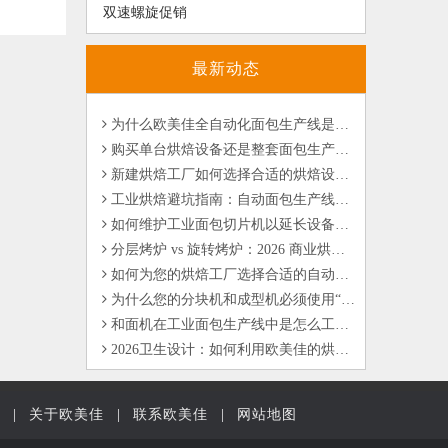
如何使用欧美佳烘焙设备设计现代烘焙工厂？
双速螺旋促销
2026年烘焙自动化能降低多少人工成本？针对工业烘焙的分析
欧美佳螺旋式搅拌机如何提升工业烘焙生产中面团的均匀度与稳定性？
最新动态
欧美佳自动烘焙系统如何在工业烘焙中确保产品一致性？
为什么欧美佳全自动化面包生产线是食品制造商的首选？
购买单台烘焙设备还是整套面包生产线？哪种更适合您的工厂？
新建烘焙工厂如何选择合适的烘焙设备 | 欧美佳设备选型指南
工业烘焙避坑指南：自动面包生产线常见问题与解决方案
如何维护工业面包切片机以延长设备使用寿命？
分层烤炉 vs 旋转烤炉：2026 商业烘焙选型的决策框架指南
如何为您的烘焙工厂选择合适的自动化面包生产线？
为什么您的分块机和成型机必须使用“同一种语言”？
和面机在工业面包生产线中是怎么工作的？
2026卫生设计：如何利用欧美佳的烘焙设备满足全球食品安全标准
2026年买家检查清单：如何在展会上评估烘焙供应商
跨越重洋，直达工厂：欧美佳2026全球物流与运输安全保障
不仅仅是克重精度：了解面团分块机如何提升您的烘焙利润
|
关于欧美佳
|
联系欧美佳
|
网站地图
优化烘焙工厂布局：垂直螺旋醒发系统的核心优势