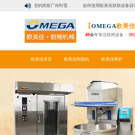

行业洞察 | 您的烘焙厂何时需要自动化面包生产线？
如何使用欧美佳烘焙设备设计现代烘焙工厂？
【
OMEGA
欧美佳
40
余
年专注
焙烤设备
：
烤
欧美佳首页
欧美佳和面机
欧美佳烤炉