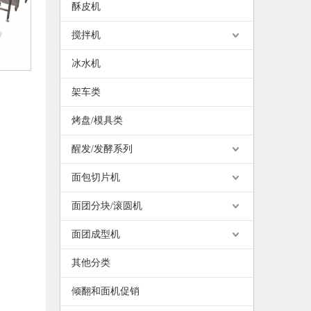
酥皮机
搅拌机
冰水机
架车类
烤盘/模具类
醒发/发酵系列
面包切片机
面团分块/滚圆机
面团成型机
其他分类
优化烘焙工厂布局：垂直螺旋醒发系统的核心优势
欧美佳如何助力大型烘焙工厂实现卓越自动化
倾翻和面机促销
行业洞察 | 您的烘焙厂何时需要自动化面包生产线？