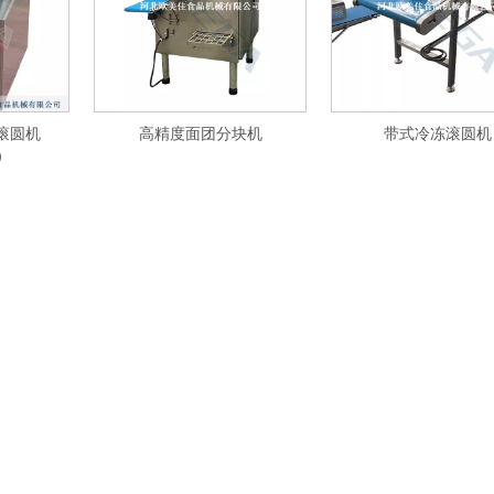
滚圆机
高精度面团分块机
带式冷冻滚圆机
0）