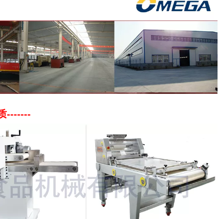
-----