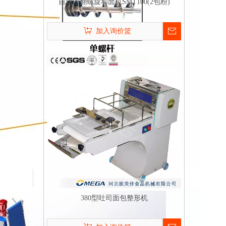
自动倾翻螺旋和面机SMT100(2包粉)
加入询价篮
380型吐司面包整形机