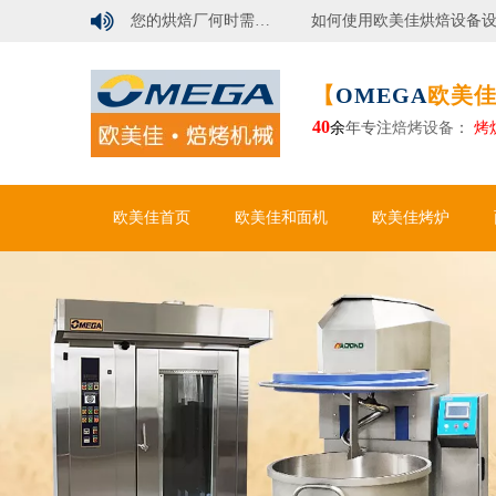

行业洞察 | 您的烘焙厂何时需要自动化面包生产线？
如何使用欧美佳烘焙设备设计现代烘焙工厂？
【
OMEGA
欧美佳
40
余
年专注
焙烤设备
：
烤
欧美佳首页
欧美佳和面机
欧美佳烤炉