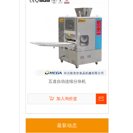
解决产量瓶颈：自动化面包生产线如何将日产能提升至10万个？
五道自动连续分块机
欧美佳如何助力大型烘焙工厂实现卓越自动化
Q
行业洞察 | 您的烘焙厂何时需要自动化面包生产线？
螺旋冷却塔可以定制吗？
加入询价篮
如何使用欧美佳烘焙设备设计现代烘焙工厂？
可以，欧美佳​可根据客户的生产场地及
A
2026年烘焙自动化能降低多少人工成本？针对工业烘焙的分析
冷却需求来定制螺旋冷却塔的直径，高
欧美佳螺旋式搅拌机如何提升工业烘焙生产中面团的均匀度与稳定性？
度
欧美佳自动烘焙系统如何在工业烘焙中确保产品一致性？
最新动态
Q
你们的脱模机有几种样式
为什么欧美佳全自动化面包生产线是食品制造商的首选？