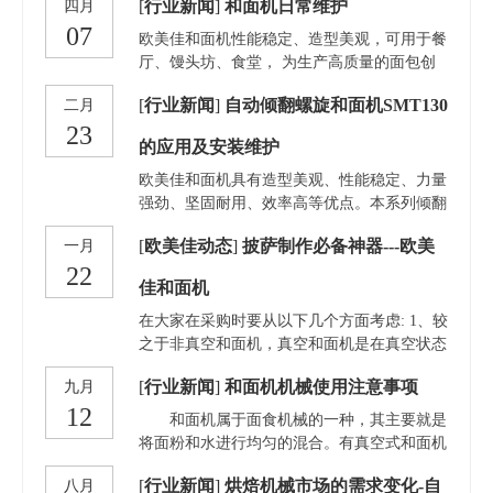
关于欧美佳和面机不同型号的详细介绍：1.自
[
行业新闻
]
和面机日常维护
四月
面团，而且速度快产量大，和出来的质量刚刚
动倾翻式和面机：包括自动倾翻螺旋和面机
07
好，能够进行批量的烘烤，满足每天销售的需
欧美佳和面机性能稳定、造型美观，可用于餐
SMT130、SMT100、SMT160、SMT200。具
要。和面机有家用小型款也有大型款，小的面
厅、馒头坊、食堂， 为生产高质量的面包创
有造型美观、性能稳定、力量强劲、坚固耐
团和面机适用于希望节省时间和金钱而又不占
造了良好的条件。使用和面机，就会遇到和面
用、效率高等优点。它利用高速转动的螺旋搅
用太多空间的烘焙店，而较大的机器则是希望
[
行业新闻
]
自动倾翻螺旋和面机SMT130
二月
机的保养问题，保养妥当，才能延长和面机的
龙和低速运转的不锈钢缸体之间的差速，对面
提高产量的大型面包店的理想选择。
23
使用寿命。下面为大家介绍和面机的日常保养
团进行推、拉、压、揉使面团与各种原料充分
的应用及安装维护
方法。
混合及水化，提高面团吸水
欧美佳和面机具有造型美观、性能稳定、力量
强劲、坚固耐用、效率高等优点。本系列倾翻
和面机利用转动的螺旋式搅龙搅动面粉和水形
[
欧美佳动态
]
披萨制作必备神器---欧美
一月
成面团， 通过传动机构带动面缸转动，从而
22
实现对面团推、拉、压、揉等动作，使面团与
佳和面机
各种原料充分混合及水化，形成合适的面团筋
力，为生产高质量的面点食品创造良好 的条
在大家在采购时要从以下几个方面考虑: 1、较
件。减轻了劳动强度，提高了生产效率。欧美
之于非真空和面机，真空和面机是在真空状态
佳倾翻和面机主要由搅龙传动部件、面缸传动
下模拟手工和面进行搅拌的，可以最短的时间
[
行业新闻
]
和面机机械使用注意事项
九月
部件、倾翻机构、电器元件等部件构成。自动
内形成最佳的面筋网络，面粉吸水充分，蛋白
12
倾翻，省时省力。力量 强劲，提高320%工作
质结构均衡，面团的筋度、韧度和拉伸力都非
和面机属于面食机械的一种，其主要就是
效率，适用工业化生产各种硬软面团和高筋力
常好，而且面团表层光滑无气泡，透明度高不
将面粉和水进行均匀的混合。有真空式和面机
面团，进口关键部件，整机免费保修一年。
粘黏。 2、需要注意的是，前期投入有限的情
和非真空式和面机。分为卧式、立式、单轴、
况虽说可以选择尺寸小一点的，但也不能选择
[
行业新闻
]
烘焙机械市场的需求变化-自
八月
双轴、半轴等。 该机由搅拌缸、搅勾、传