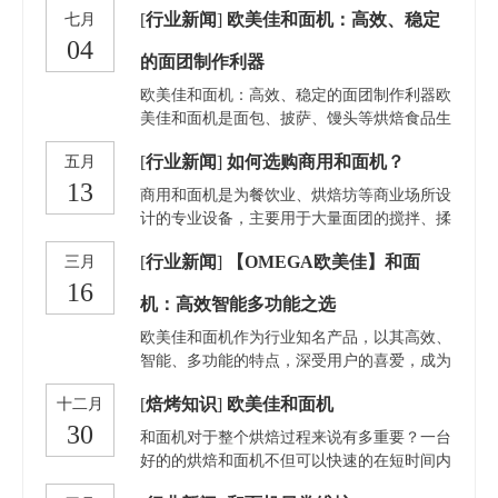
[
行业新闻
]
欧美佳和面机：高效、稳定
七月
间稳定运行，生产出高质量的面团。欧美佳将
04
继续致力于为客户提供优质的设备和专业的技
的面团制作利器
术支持，助力客户在烘焙行业中取得更大的成
功。
欧美佳和面机：高效、稳定的面团制作利器欧
美佳和面机是面包、披萨、馒头等烘焙食品生
产中不可或缺的重要设备。其高效、稳定的性
[
行业新闻
]
如何选购商用和面机？
五月
能能够满足大规模生产的需求，为烘焙企业提
13
供强大的生产支持。以下是关于欧美佳和面机
商用和面机是为餐饮业、烘焙坊等商业场所设
的详细介绍，包括其特点、操作指南、维护保
计的专业设备，主要用于大量面团的搅拌、揉
养以及常见问题解决方案。
合工作，以满足高效率生产面包、面条、糕点
[
行业新闻
]
【OMEGA欧美佳】和面
三月
等面制品的需求。选购商用和面机时，以下几
16
个方面是关键考虑因素： 功率与容量功率：
机：高效智能多功能之选
商用和面机的功率一般在500W到数千瓦不
等，功率越大，处理面团的能力越强，适合更
欧美佳和面机作为行业知名产品，以其高效、
大批量的生产。容量：以面盆（桶）容量来衡
智能、多功能的特点，深受用户的喜爱，成为
量，从小型的5L、10L到大型的50L、100L及
了吐司、法棍、汉堡面包生产线设备的核心组
[
焙烤知识
]
欧美佳和面机
十二月
以上，根据日常生产量选择合适的容量。
成部分。无论是大型商用全自动烘焙生产线厂
30
家，还是追求高效生产的自动化烘焙设备机械
和面机对于整个烘焙过程来说有多重要？一台
制造商，欧美佳和面机都以其卓越的性能和稳
好的的烘焙和面机不但可以快速的在短时间内
定的品质，助力生产线实现全面升级。以下是
把各种烘焙原料融合搅拌成烘焙师想要的原料