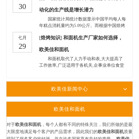
家用和面机，因为和面的速度是远远达不到
30
动装置、电器盒、机座等部分组成。 螺旋
动化的生产线是增长潜力
的，大型电动和面机是披萨店的首选。 3、而
搅勾由传动装置带动在搅拌缸内回转，同时搅
从样式上来看，立式和面机应该是一个不错的
拌缸在传动装置带动下以恒定速度转动。缸内
国家统计局统计数据显示中国平均每人每
选择，密封性好，不易出现跑、冒、滴漏等现
面粉不断地被推、拉、揉、压，充分搅和，迅
年糕点消耗量约为5.09公斤。而根据中国焙烤
象，清洗方便。 4、有就是大家要记得选择正
速混合，使干性面粉得到均匀的水化作用，扩
食品糖制品工业协会的统计数据，与内地饮食
规厂家生产的，这个说起来可能是废话。正规
[
焙烤知识
]
和面机生产厂家如何选择，
七月
展面筋，成为具有一定弹性、伸缩性和流动均
习惯相近的韩国、香港等地区平均每人每年仅
厂家总归产品质量有保证，售后也不容易出现
29
匀的面团. 功能多样，用途广泛，可以用
面包消费量达8公斤
问题。特别要注意和面机的散热功能，在不断
欧美佳和面机
来： A、搅---搅黄油、搅奶酪、搅鲜奶、
搅拌的过程中，和面机很容易升温，而散热好
打鸡蛋等; B、揉---揉面团 C、拌---打
和面机取代了人力手动和表,大大提高了
的和面使用寿命才会更长些。
果汁、拌果酱、拌面、拌冰沙、拌凉菜
工作效率,广泛适用于各机关,企事业单位食堂
等; 和面机用以和面的机械。有
和食品加工等.目前,市场面临着和面机价格、
类型、品牌等参差不齐,给我们的购买带来了
一定的难度.应该怎么来选择适合自己的和面
欧美佳新闻中心
机呢? 1、根据物种欧美佳和面机可分为真
空和面机和非真空和面机,真空和面机是模拟
的在真空状态下,面筋网络形成,蛋白质的结构
欧美佳和面机
是平衡的,拉力是远远优于其他形状和面机的
和面效果.货物的处理,质感光滑,透明度高,弹
性好.适用于大型工厂,食堂,酒店等场所.
对于
欧美佳和面机
，每个人都有不同的特殊关注，我们所做的是最
2、和面机根据使用场所的不同可分为家用和
大限度地满足每个客户的产品需求，因此我们的
欧美佳和面机
质量
面机、大型电动和面机.两者之间最大的区别
得到了很多客户的好评，并在许多国家享有良好的声誉。
欧美佳