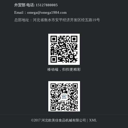
外贸部 电话: 15127880005
Email：
omega@omega1984.com
②把面粉、酵母、幼砂糖、深黑可可粉倒进搅拌桶。
总部地址：河北省衡水市安平经济开发区经五路19号
③慢速搅拌2分钟，直至所有材料混合均匀，倒入鸡
蛋和水。
④慢速搅拌3分钟，至所有面团成团无干粉后，快速
搅拌至面筋七成，可以拉出薄膜。
移动端，扫扫更精彩
关注公众微信号
©2017 河北欧美佳食品机械有限公司 |
XML