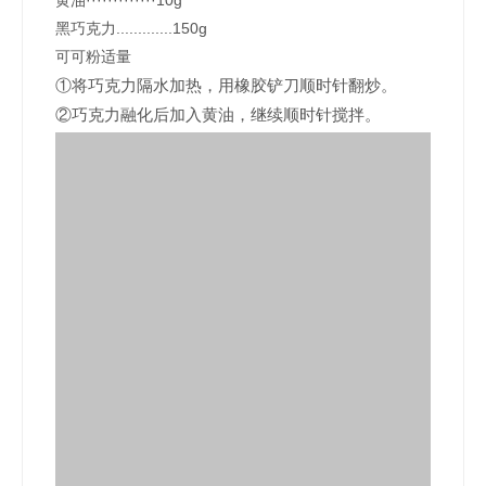
黄油·············10g
黑巧克力.............150g
可可粉适量
①将巧克力隔水加热，用橡胶铲刀顺时针翻炒。
②巧克力融化后加入黄油，继续顺时针搅拌。