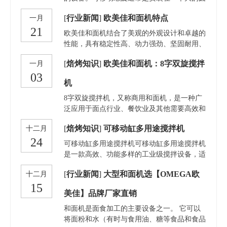
形或矩形的面缸内部，螺旋装置在旋转时会推
[
行业新闻
]
欧美佳和面机特点
一月
动面团沿着缸壁进行混合。
21
欧美佳和面机结合了美观的外观设计和卓越的
性能，具有稳定性高、动力强劲、坚固耐用、
效率出众等优点。该机采用先进的欧洲技术，
[
焙烤知识
]
欧美佳和面机：8字双旋搅拌
一月
配备工业级耐用设计，配有垂直式液压升降系
03
统。其坚固的机身和高强度不锈钢搅拌器确保
机
了长期使用中的耐久性。面缸采用密封式设
计，并配有9吋西门子触摸屏，支持超过10种
8字双旋搅拌机，又称商用和面机，是一种广
搅拌程序的设置，且预留了自动加粉口和进水
泛应用于面点行业、餐饮业及其他需要高效和
管接口，可连接自动加粉系统和自动配料系
面操作的商用设备。其独特的双旋8字型搅拌
[
焙烤知识
]
可移动缸多用途搅拌机
十二月
统。冰水机可自动计量加水，并配有面团温度
桨设计能够有效地混合面粉、水、酵母等原
24
传感器，能够实时显示面团温度，确保搅拌过
料，达到均匀、顺滑的和面效果。该机具备高
可移动缸多用途搅拌机可移动缸多用途搅拌机
程中的温控精确。此外，夹钳式液压臂取代了
效能、稳定性和较强的适应性，适合中大规模
是一款高效、功能多样的工业级搅拌设备，适
传统的挂钩式连接机构，提高了机械的可靠
的生产需求。主要特点与优势：1.双旋转的搅
用于各种面团的混合与搅拌，特别是蛋糕类超
性。塑钢齿轮代替了过时的摩擦式面缸传动系
拌桨在运作过程中形成8字形运动轨迹，能大
[
行业新闻
]
大型和面机选【OMEGA欧
十二月
软面团以及添加颗粒状原料的产品。该设备配
统，大幅提升了传动效率。每个型号的面缸容
幅度提高面团的揉合效率，避免面粉粘壁，确
15
备不锈钢机身，外形美观、坚固耐用，能够在
量均
美佳】品牌厂家直销
保面团均匀细腻，弹性适中。2.这种设计可以
高负荷条件下稳定工作。其先进的液压夹持系
有效避免传统单臂搅拌机中出现的面团死角，
统与垂直升降机头设计，确保了使用过程中的
和面机是面食加工的主要设备之一。 它可以
提升和面质量。规格参数
高效、便捷与安全。主要功能特点不锈钢机身
将面粉和水（有时与食用油、糖等食品和食品