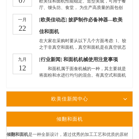
07
欧美佳和面机性能稳定、造型美观，可用于餐
美佳的混合和面机可以帮助混合过程尽可能简
厅、馒头坊、食堂， 为生产高质量的面包创
单，同时可以提高混合效率，并保持有保证的
造了良好的条件。使用和面机，就会遇到和面
质量水平。它可以在烘焙店和糕点厂使用。是
[
欧美佳动态
]
披萨制作必备神器---欧美
一月
机的保养问题，保养妥当，才能延长和面机的
搅拌各种材料的理想设备。 我们的工业面包
22
使用寿命。下面为大家介绍和面机的日常保养
佳和面机
房和面机——固定式搅拌机使烘烤过程更加快
方法。
捷方便，广泛应用于面包房、食堂、超市和工
在大家在采购时要从以下几个方面考虑: 1、较
业面包厂。我们为您提供多种型号，一定有一
之于非真空和面机，真空和面机是在真空状态
款可以满足您的需求。如果您有特殊需求，我
下模拟手工和面进行搅拌的，可以最短的时间
们还为您提供定制服务，烘焙和面机有不同的
[
行业新闻
]
和面机机械使用注意事项
九月
内形成最佳的面筋网络，面粉吸水充分，蛋白
配置可供选择。
12
质结构均衡，面团的筋度、韧度和拉伸力都非
和面机属于面食机械的一种，其主要就是
常好，而且面团表层光滑无气泡，透明度高不
将面粉和水进行均匀的混合。有真空式和面机
粘黏。 2、需要注意的是，前期投入有限的情
和非真空式和面机。分为卧式、立式、单轴、
况虽说可以选择尺寸小一点的，但也不能选择
双轴、半轴等。 该机由搅拌缸、搅勾、传
家用和面机，因为和面的速度是远远达不到
动装置、电器盒、机座等部分组成。 螺旋
欧美佳新闻中心
的，大型电动和面机是披萨店的首选。 3、而
搅勾由传动装置带动在搅拌缸内回转，同时搅
从样式上来看，立式和面机应该是一个不错的
拌缸在传动装置带动下以恒定速度转动。缸内
选择，密封性好，不易出现跑、冒、滴漏等现
面粉不断地被推、拉、揉、压，充分搅和，迅
倾翻和面机
象，清洗方便。 4、有就是大家要记得选择正
速混合，使干性面粉得到均匀的水化作用，扩
规厂家生产的，这个说起来可能是废话。正规
展面筋，成为具有一定弹性、伸缩性和流动均
厂家总归产品质量有保证，售后也不容易出现
匀的面团. 功能多样，用途广泛，可以用
倾翻和面机
是一种全新设计，通过优秀的加工工艺和优质的原材
问题。特别要注意和面机的散热功能，在不断