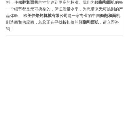
来： A、搅---搅黄油、搅奶酪、搅鲜奶、
料，使
倾翻和面机
的性能达到更高的标准。我们为
倾翻和面机
的每
搅拌的过程中，和面机很容易升温，而散热好
打鸡蛋等; B、揉---揉面团 C、拌---打
一个细节都是无可挑剔的，保证质量水平，为您带来无可挑剔的产
的和面使用寿命才会更长些。
果汁、拌果酱、拌面、拌冰沙、拌凉菜
品体验。
欧美佳焙烤机械有限公司
是一家专业的中国
倾翻和面机
等; 和面机用以和面的机械。有
制造商和供应商，若您正在寻找折扣价的
倾翻和面机
，请立即咨
询！