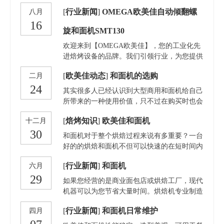
与液压夹持系统该搅拌机采用耐用的不锈钢材
添加剂）混合制成面团。 它的应用对于减轻
[
行业新闻
]
OMEGA欧美佳自动倾翻螺
八月
料制作，具有优异的抗腐蚀性和强度，能够承
工人的劳动强度、提高效率有着非常重要的作
16
受高强度的工作负荷。设备的液压夹持系统连
用。 整机有不锈钢防护罩，自动翻斗出来。
旋和面机SMT130
接机身与料缸，确保在搅拌过程中料缸稳固，
和面桶内外均采用不锈钢材质。 搅拌棒采用
减少机器运行时的震动，提高了设备的稳定性
304材质，美观耐用，更符合食品安全要求。
欢迎来到【OMEGA欧美佳】，您的工业化先
和工作效率。50种配方程序本设备提供多达50
采用链条传动，噪音更低，效率更高，节能降
进焙烤设备的品牌。我们引领行业，为您提供
种不同的配方程序，用户可以根据生产需
耗。 。 该和面机具有适应性强、结构紧凑、
高效、高质的设备，让您的烘焙过程更加智
[
欧美佳动态
]
和面机的选购
二月
密封性好、和面均匀、浇注方便、功耗低、噪
能、便捷。自动倾翻螺旋和面机SMT130(3包
24
音低等特点。 广泛应用于宾馆、酒店、食品
粉)，无论您是在酒店、面包店还是工厂，我
其实很多人已经认识到大型商用和面机给自己
加工厂等餐饮单位。
们的自动倾翻螺旋和面机SMT130(3包粉)都将
所带来的一种使用价值，只不过在购买时也会
为您带来卓越的面包制作体验。
因为不了解具体的购买方式以及需要注意的事
[
焙烤知识
]
欧美佳和面机
十二月
项，而导致选择的并不是那么好，因此也会问
30
到选择大型商用和面机时注意的是什么，下面
和面机对于整个烘焙过程来说有多重要？一台
小编给大家带来一个比较详细的解答。
好的的烘焙和面机不但可以快速的在短时间内
把各种烘焙原料融合搅拌成烘焙师想要的原料
[
行业新闻
]
和面机
六月
面团，而且速度快产量大，和出来的质量刚刚
29
好，能够进行批量的烘烤，满足每天销售的需
如果您经营的是商业面包店或烘焙工厂，现代
要。和面机有家用小型款也有大型款，小的面
机器可以为您节省大量时间。烘焙机专业制造
团和面机适用于希望节省时间和金钱而又不占
商欧美佳公司将是您最好的合作伙伴。我们的
用太多空间的烘焙店，而较大的机器则是希望
[
行业新闻
]
和面机日常维护
四月
主要产品有面包生产线、汉堡生产线、蛋糕生
提高产量的大型面包店的理想选择。
产线、螺旋冷却塔等多种商用烘焙机械。 欧