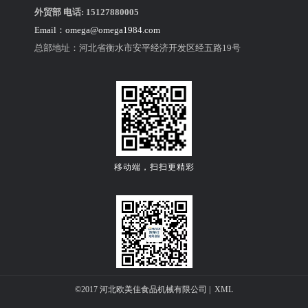
外贸部 电话: 15127880005
Email：
omega@omega1984.com
6，趁皮松驰时间分割馅料，皮与馅按2:8的比例
总部地址：河北省衡水市安平经济开发区经五路19号
分割，馅称重后要用手揉搓成团，如图。
移动端，扫扫更精彩
关注公众微信号
©2017 河北欧美佳食品机械有限公司 |
XML